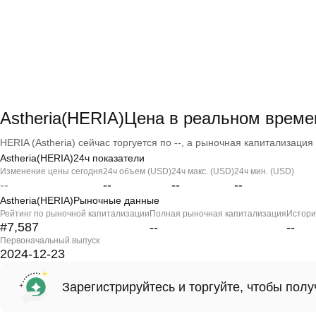
Astheria(HERIA)Цена в реальном време
HERIA (Astheria) сейчас торгуется по --, а рыночная капитализация -
Astheria(HERIA)24ч показатели
Изменение цены сегодня
24ч объем (USD)
24ч макс. (USD)
24ч мин. (USD)
--
--
--
--
Astheria(HERIA)Рыночные данные
Рейтинг по рыночной капитализации
Полная рыночная капитализация
Истори
#7,587
--
--
Первоначальный выпуск
2024-12-23
Зарегистрируйтесь и торгуйте, чтобы пол