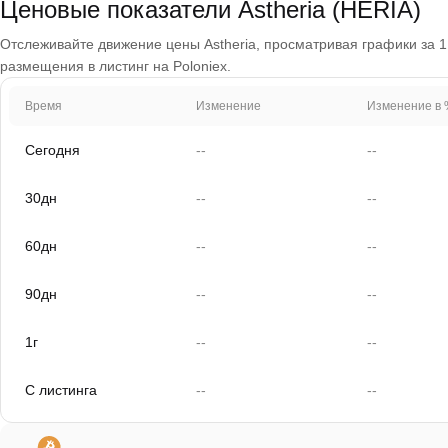
Ценовые показатели Astheria (HERIA)
Отслеживайте движение цены Astheria, просматривая графики за 1 д
размещения в листинг на Poloniex.
Время
Изменение
Изменение в 
Сегодня
--
--
30дн
--
--
60дн
--
--
90дн
--
--
1г
--
--
С листинга
--
--