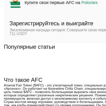
Купите свои первые AFC на
Poloniex
Зарегистрируйтесь и выиграйте
Эксклюзивная награда сегодня: Совершите свою перв
711 USDT
Популярные статьи
Что такое AFC
Arsenal Fan Token ($AFC) - это утилитарный токен, специальн
«Арсенал». Он работает на блокчейне Chiliz Chain, специализи
цель токена $AFC - позволить болельщикам выразить свое мнени
которые определяют различные некритические решения. Помимо
преимуществ, включая доступ к эксклюзивному контенту и событ
Служа мостом между игроками, руководством и болельщиками, A
том, как клубы взаимодействуют со своими поклонниками. Он т