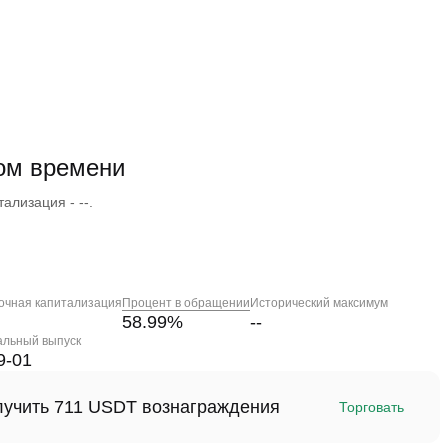
ном времени
ализация - --.
очная капитализация
Процент в обращении
Исторический максимум
58.99
%
--
альный выпуск
9-01
олучить 711 USDT вознаграждения
Торговать