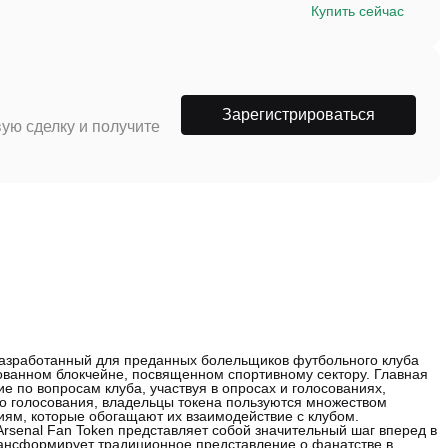
Купить сейчас
Зарегистрироваться
ую сделку и получите
о разработанный для преданных болельщиков футбольного клуба
рованном блокчейне, посвященном спортивному сектору. Главная
е по вопросам клуба, участвуя в опросах и голосованиях,
 голосования, владельцы токена пользуются множеством
иям, которые обогащают их взаимодействие с клубом.
rsenal Fan Token представляет собой значительный шаг вперед в
рансформирует традиционное представление о фанатстве в