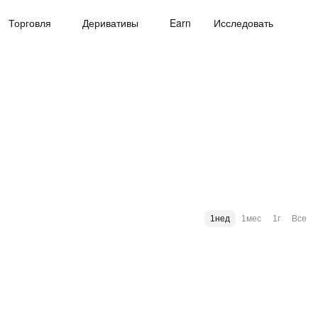
Торговля
Деривативы
Earn
Исследовать
1нед
1мес
1г
Все