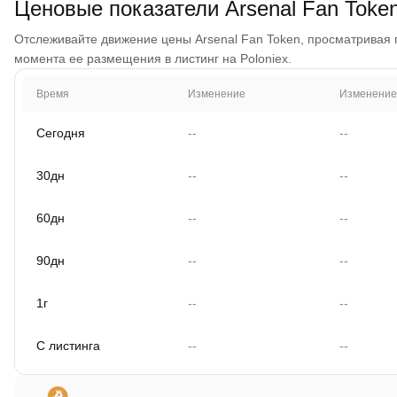
Ценовые показатели Arsenal Fan Toke
Отслеживайте движение цены Arsenal Fan Token, просматривая гр
момента ее размещения в листинг на Poloniex.
Время
Изменение
Изменение
Сегодня
--
--
30дн
--
--
60дн
--
--
90дн
--
--
1г
--
--
С листинга
--
--