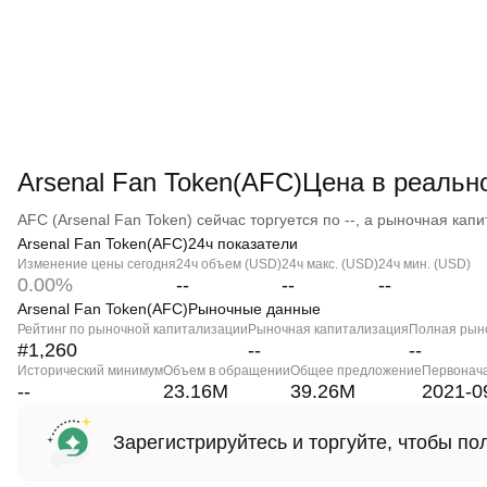
Arsenal Fan Token(AFC)Цена в реаль
AFC (Arsenal Fan Token) сейчас торгуется по --, а рыночная капит
Arsenal Fan Token(AFC)24ч показатели
Изменение цены сегодня
24ч объем (USD)
24ч макс. (USD)
24ч мин. (USD)
0.00%
--
--
--
Arsenal Fan Token(AFC)Рыночные данные
Рейтинг по рыночной капитализации
Рыночная капитализация
Полная рын
#1,260
--
--
Исторический минимум
Объем в обращении
Общее предложение
Первонач
--
23.16M
39.26M
2021-0
Зарегистрируйтесь и торгуйте, чтобы п