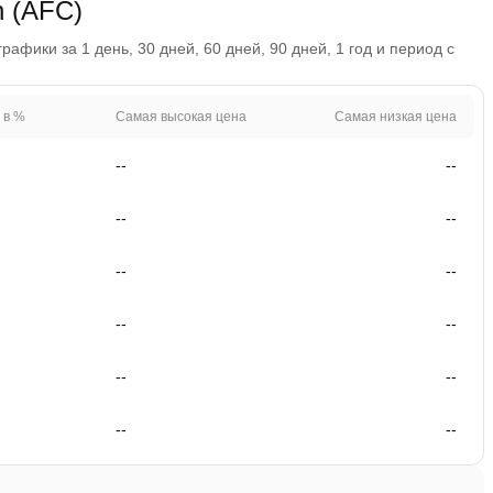
n (AFC)
афики за 1 день, 30 дней, 60 дней, 90 дней, 1 год и период с
 в %
Самая высокая цена
Самая низкая цена
--
--
--
--
--
--
--
--
--
--
--
--