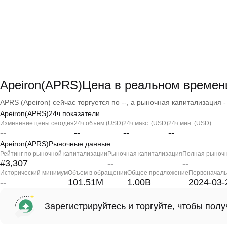
Apeiron(APRS)Цена в реальном времен
APRS (Apeiron) сейчас торгуется по --, а рыночная капитализация - 
Apeiron(APRS)24ч показатели
Изменение цены сегодня
24ч объем (USD)
24ч макс. (USD)
24ч мин. (USD)
--
--
--
--
Apeiron(APRS)Рыночные данные
Рейтинг по рыночной капитализации
Рыночная капитализация
Полная рыночн
#3,307
--
--
Исторический минимум
Объем в обращении
Общее предложение
Первоначаль
--
101.51M
1.00B
2024-03-
Зарегистрируйтесь и торгуйте, чтобы пол