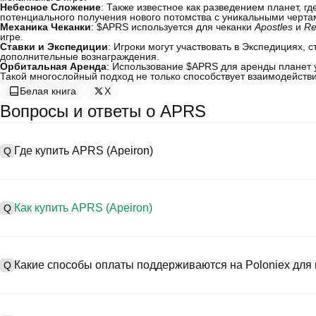
Небесное Сложение
: Также известное как разведением планет, г
потенциального получения нового потомства с уникальными черта
Механика Чеканки
: $APRS используется для чеканки
Apostles
и
Re
игре.
Ставки и Экспедиции
: Игроки могут участвовать в Экспедициях, 
дополнительные вознаграждения.
Орбитальная Аренда
: Использование $APRS для аренды планет 
Такой многослойный подход не только способствует взаимодействи
Белая книга
X
Вопросы и ответы о APRS
Где купить APRS (Apeiron)
Q
A
Централизованные биржи (CEXs) — это один из самых простых и
предоставляют удобные интерфейсы, высокую ликвидность и мн
Как купить APRS (Apeiron)
Q
Например, Poloniex поддерживает торговлю разнообразными кр
конкурентоспособные торговые комиссии.
A
Начните своё криптопутешествие за четыре шага с Poloniex, б
Процесс покупки Apeiron на CEX следующий:
торговать APRS (Apeiron) и широким спектром высококачествен
Какие способы оплаты поддерживаются на Poloniex для 
Q
1. Создайте учетную запись и пройдите KYC-верификацию.
2. Внесите средства на свой счет в фиатных валютах и криптов
3. Найдите в поиске APRS.
A
На Poloniex поддерживаются:
4. Разместите рыночный/лимитный ордер на покупку.