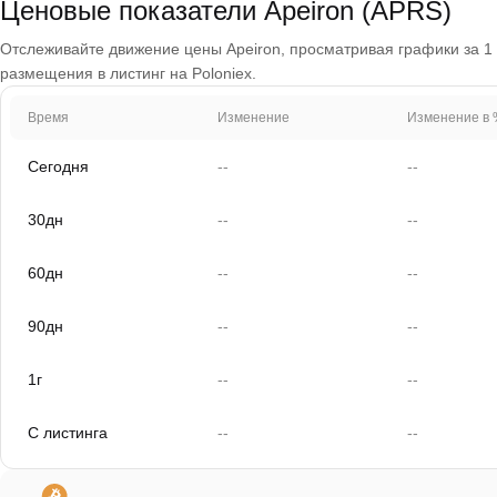
Ценовые показатели Apeiron (APRS)
Отслеживайте движение цены Apeiron, просматривая графики за 1 д
размещения в листинг на Poloniex.
Время
Изменение
Изменение в 
Сегодня
--
--
30дн
--
--
60дн
--
--
90дн
--
--
1г
--
--
С листинга
--
--