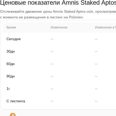
Ценовые показатели Amnis Staked Aptos
Отслеживайте движение цены Amnis Staked Aptos coin, просматривая
с момента ее размещения в листинг на Poloniex.
Время
Изменение
Изменение в 
Сегодня
--
--
30дн
--
--
60дн
--
--
90дн
--
--
1г
--
--
С листинга
--
--