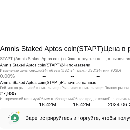
Amnis Staked Aptos coin(STAPT)Цена в
STAPT (Amnis Staked Aptos coin) сейчас торгуется по --, а рыночная
Amnis Staked Aptos coin(STAPT)24ч показатели
Изменение цены сегодня
24ч объем (USD)
24ч макс. (USD)
24ч мин. (USD)
0.00%
--
--
--
Amnis Staked Aptos coin(STAPT)Рыночные данные
Рейтинг по рыночной капитализации
Рыночная капитализация
Полная рыночн
#7,985
--
--
Исторический минимум
Объем в обращении
Общее предложение
Первоначаль
--
18.42M
18.42M
2024-06-
Зарегистрируйтесь и торгуйте, чтобы пол