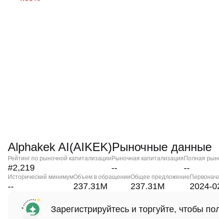
Alphakek AI(AIKEK)Рыночные данные
Рейтинг по рыночной капитализации
Рыночная капитализация
Полная рын
#2,219
--
--
Исторический минимум
Объем в обращении
Общее предложение
Первонач
--
237.31M
237.31M
2024-0
Зарегистрируйтесь и торгуйте, чтобы п