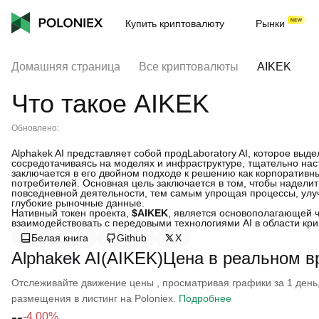
Купить криптовалюту
Рынки
Домашняя страница
Все криптовалюты
AIKEK
Что такое AIKEK
Обновлено:
Alphakek AI представляет собой продLaboratory AI, которое вы
сосредотачиваясь на моделях и инфраструктуре, тщательно нас
заключается в его двойном подходе к решению как корпоративны
потребителей. Основная цель заключается в том, чтобы наделит
повседневной деятельности, тем самым упрощая процессы, улу
глубокие рыночные данные.
Нативный токен проекта,
$AIKEK
, является основополагающей 
взаимодействовать с передовыми технологиями AI в области кри
Белая книга
Github
X
Alphakek AI(AIKEK)Цена в реальном 
Отслеживайте движение цены , просматривая графики за 1 день, 
размещения в листинг на Poloniex.
Подробнее
--
-4.00%