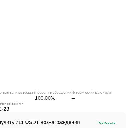
очная капитализация
Процент в обращении
Исторический максимум
100.00
%
--
альный выпуск
2-23
олучить 711 USDT вознаграждения
Торговать