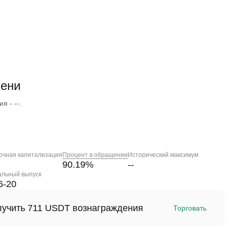
мени
я - --.
очная капитализация
Процент в обращении
Исторический максимум
90.19
%
--
альный выпуск
6-20
олучить 711 USDT вознаграждения
Торговать