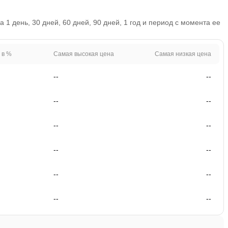
1 день, 30 дней, 60 дней, 90 дней, 1 год и период с момента ее
 в %
Самая высокая цена
Самая низкая цена
--
--
--
--
--
--
--
--
--
--
--
--