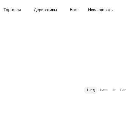
Торговля
Деривативы
Earn
Исследовать
1нед
1мес
1г
Все