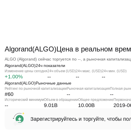
Algorand(ALGO)Цена в реальном вре
ALGO (Algorand) сейчас торгуется по --, а рыночная капитализаци
Algorand(ALGO)24ч показатели
Изменение цены сегодня
24ч объем (USD)
24ч макс. (USD)
24ч мин. (USD)
+1.00%
--
--
--
Algorand(ALGO)Рыночные данные
Рейтинг по рыночной капитализации
Рыночная капитализация
Полная рын
#60
--
--
Исторический минимум
Объем в обращении
Общее предложение
Первонач
--
9.01B
10.00B
2019-0
Зарегистрируйтесь и торгуйте, чтобы п