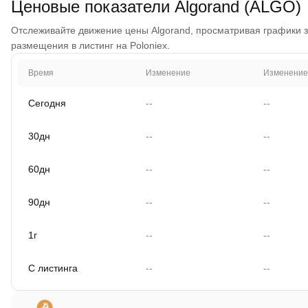
Ценовые показатели Algorand (ALGO)
Отслеживайте движение цены Algorand, просматривая графики за 
размещения в листинг на Poloniex.
Время
Изменение
Изменение
Сегодня
--
--
30дн
--
--
60дн
--
--
90дн
--
--
1г
--
--
С листинга
--
--