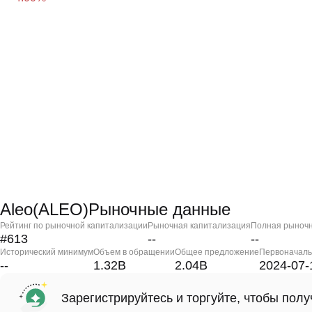
Aleo(ALEO)Рыночные данные
Рейтинг по рыночной капитализации
Рыночная капитализация
Полная рыночн
#613
--
--
Исторический минимум
Объем в обращении
Общее предложение
Первоначаль
--
1.32B
2.04B
2024-07-
Зарегистрируйтесь и торгуйте, чтобы пол