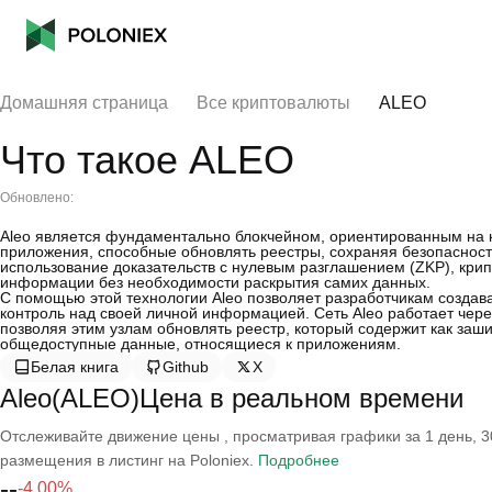
Домашняя страница
Все криптовалюты
ALEO
Что такое ALEO
Обновлено:
Aleo является фундаментально блокчейном, ориентированным на 
приложения, способные обновлять реестры, сохраняя безопасност
использование доказательств с нулевым разглашением (ZKP), кри
информации без необходимости раскрытия самих данных.
С помощью этой технологии Aleo позволяет разработчикам создав
контроль над своей личной информацией. Сеть Aleo работает чер
позволяя этим узлам обновлять реестр, который содержит как за
общедоступные данные, относящиеся к приложениям.
Белая книга
Github
X
Aleo(ALEO)Цена в реальном времени
Отслеживайте движение цены , просматривая графики за 1 день, 30
размещения в листинг на Poloniex.
Подробнее
--
-4.00%