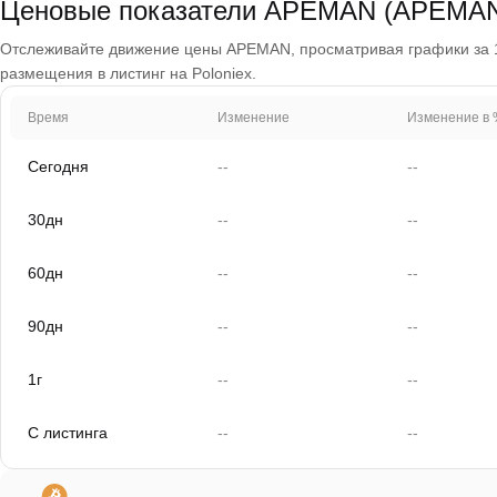
Ценовые показатели APEMAN (APEMA
Отслеживайте движение цены APEMAN, просматривая графики за 1 д
размещения в листинг на Poloniex.
Время
Изменение
Изменение в 
Сегодня
--
--
30дн
--
--
60дн
--
--
90дн
--
--
1г
--
--
С листинга
--
--