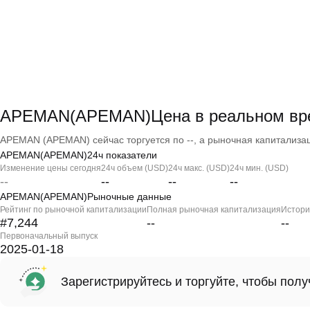
APEMAN(APEMAN)Цена в реальном вр
APEMAN (APEMAN) сейчас торгуется по --, а рыночная капитализаци
APEMAN(APEMAN)24ч показатели
Изменение цены сегодня
24ч объем (USD)
24ч макс. (USD)
24ч мин. (USD)
--
--
--
--
APEMAN(APEMAN)Рыночные данные
Рейтинг по рыночной капитализации
Полная рыночная капитализация
Истори
#7,244
--
--
Первоначальный выпуск
2025-01-18
Зарегистрируйтесь и торгуйте, чтобы пол