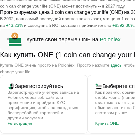
coin can change your life (ONE) может достигнуть
--
в 2027 году.
Прогнозируемая цена 1 coin can change your life (ONE) на 2
В 2032, наш самый последний прогноз показывает, что цена 1 coin 
на
+43.23%
и совокупный ROI составит приблизительно
+8392.30%
Купите свои первые ONE на
Poloniex
Как купить ONE (1 coin can change your l
Купить ONE очень просто на Poloniex. Просто нажмите
здесь
, чтоб
change your life.
Зарегистрируйтесь
Выберите сп
Зарегистрируйте учетную запись на
Как правило, обычн
Poloniex через веб-сайт или
стейблкоины (напр
приложение и пройдите KYC-
фиатные валюты, а
верификацию, чтобы наслаждаться
обменивают их на 
бесперебойной торговлей и
спотовом рынке.
другими услугами.
Регистрация
Купить ONE