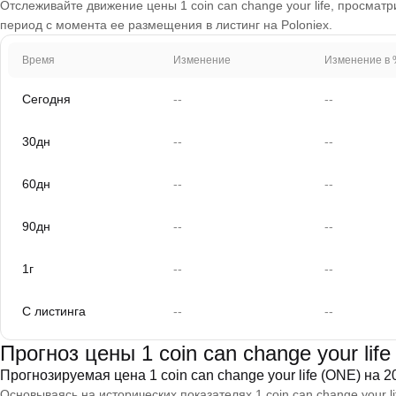
Отслеживайте движение цены 1 coin can change your life, просматри
период с момента ее размещения в листинг на Poloniex.
Время
Изменение
Изменение в 
Сегодня
--
--
30дн
--
--
60дн
--
--
90дн
--
--
1г
--
--
С листинга
--
--
Прогноз цены 1 coin can change your lif
Прогнозируемая цена 1 coin can change your life (ONE) на 2
Основываясь на исторических показателях 1 coin can change your l