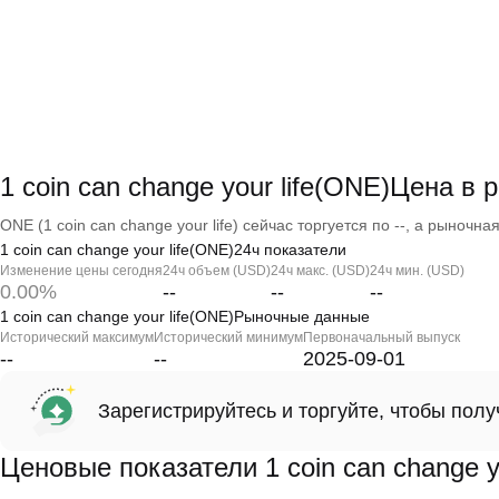
1 coin can change your life(ONE)Цена в
ONE (1 coin can change your life) сейчас торгуется по --, а рыночная
1 coin can change your life(ONE)24ч показатели
Изменение цены сегодня
24ч объем (USD)
24ч макс. (USD)
24ч мин. (USD)
0.00%
--
--
--
1 coin can change your life(ONE)Рыночные данные
Исторический максимум
Исторический минимум
Первоначальный выпуск
--
--
2025-09-01
Зарегистрируйтесь и торгуйте, чтобы пол
Ценовые показатели 1 coin can change yo