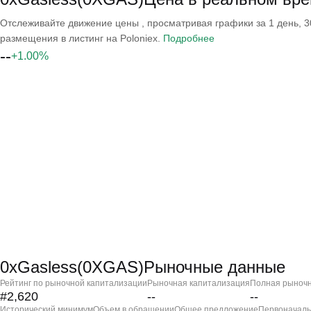
Отслеживайте движение цены , просматривая графики за 1 день, 30
размещения в листинг на Poloniex.
Подробнее
--
+1.00%
0xGasless(0XGAS)Рыночные данные
Рейтинг по рыночной капитализации
Рыночная капитализация
Полная рыночн
#2,620
--
--
Исторический минимум
Объем в обращении
Общее предложение
Первоначаль