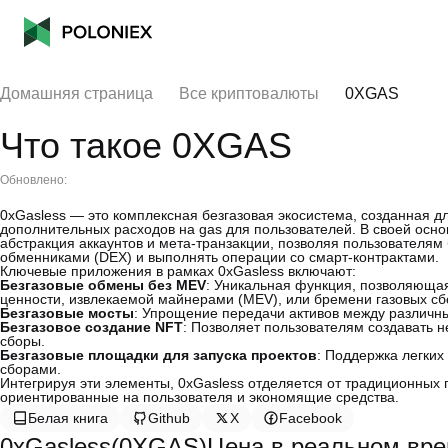
Домашняя страница
Все криптовалюты
0XGAS
Что такое 0XGAS
Обновлено:
0xGasless — это комплексная безгазовая экосистема, созданная д
дополнительных расходов на gas для пользователей. В своей осно
абстракция аккаунтов и мета-транзакции, позволяя пользователя
обменниками (DEX) и выполнять операции со смарт-контрактами.
Ключевые приложения в рамках 0xGasless включают:
Безгазовые обмены без MEV
: Уникальная функция, позволяющая
ценности, извлекаемой майнерами (MEV), или бремени газовых сб
Безгазовые мосты
: Упрощение передачи активов между различн
Безгазовое создание NFT
: Позволяет пользователям создавать 
сборы.
Безгазовые площадки для запуска проектов
: Поддержка легких
сборами.
Интегрируя эти элементы, 0xGasless отделяется от традиционных 
ориентированные на пользователя и экономящие средства.
Белая книга
Github
X
Facebook
0xGasless(0XGAS)Цена в реальном вр