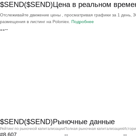
$SEND($SEND)Цена в реальном време
Отслеживайте движение цены , просматривая графики за 1 день, 30
размещения в листинг на Poloniex.
Подробнее
--
--
$SEND($SEND)Рыночные данные
Рейтинг по рыночной капитализации
Полная рыночная капитализация
Истори
#8,607
--
--