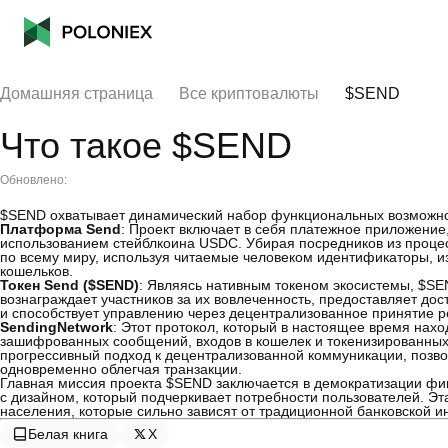
Домашняя страница
Все криптовалюты
$SEND
Что такое $SEND
Обновлено:
$SEND охватывает динамический набор функциональных возможнос
Платформа Send
: Проект включает в себя платежное приложени
использованием стейблкоина USDC. Убирая посредников из процесс
по всему миру, используя читаемые человеком идентификаторы, и
кошельков.
Токен Send ($SEND)
: Являясь нативным токеном экосистемы, $S
вознаграждает участников за их вовлеченность, предоставляет дос
и способствует управлению через децентрализованное принятие 
SendingNetwork
: Этот протокол, который в настоящее время нах
зашифрованных сообщений, входов в кошелек и токенизированных 
прогрессивный подход к децентрализованной коммуникации, позво
одновременно облегчая транзакции.
Главная миссия проекта $SEND заключается в демократизации фи
с дизайном, который подчеркивает потребности пользователей. Эт
населения, которые сильно зависят от традиционной банковской и
Белая книга
X