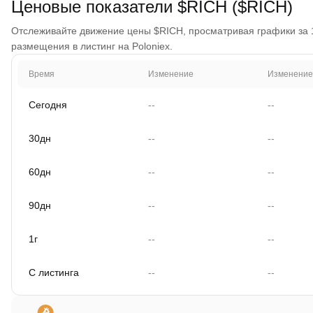
Ценовые показатели $RICH ($RICH)
Отслеживайте движение цены $RICH, просматривая графики за 1 
размещения в листинг на Poloniex.
Время
Изменение
Изменение
Сегодня
--
--
30дн
--
--
60дн
--
--
90дн
--
--
1г
--
--
С листинга
--
--