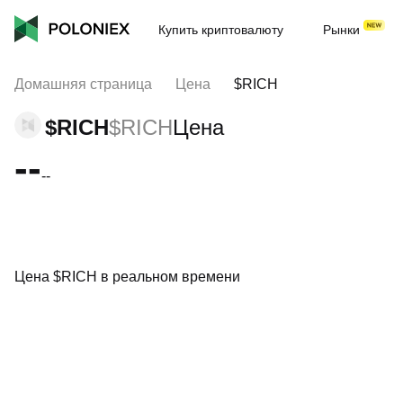
Купить криптовалюту
Рынки
Домашняя страница
Цена
$RICH
$RICH
$RICH
Цена
--
--
Цена $RICH в реальном времени