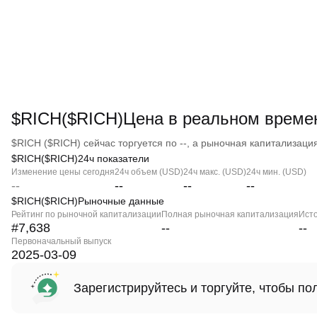
$RICH($RICH)Цена в реальном време
$RICH ($RICH) сейчас торгуется по --, а рыночная капитализация 
$RICH($RICH)24ч показатели
Изменение цены сегодня
24ч объем (USD)
24ч макс. (USD)
24ч мин. (USD)
--
--
--
--
$RICH($RICH)Рыночные данные
Рейтинг по рыночной капитализации
Полная рыночная капитализация
Ист
#7,638
--
--
Первоначальный выпуск
2025-03-09
Зарегистрируйтесь и торгуйте, чтобы п