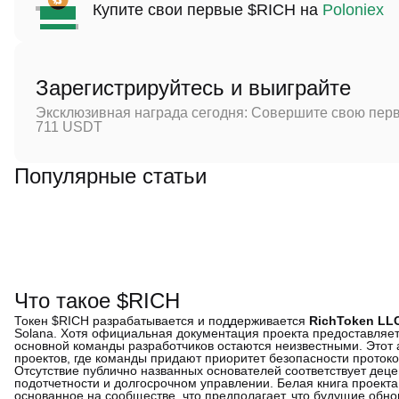
Купите свои первые $RICH на
Poloniex
Зарегистрируйтесь и выиграйте
Эксклюзивная награда сегодня: Совершите свою перв
711 USDT
Популярные статьи
Что такое $RICH
Токен $RICH разрабатывается и поддерживается
RichToken LL
Solana. Хотя официальная документация проекта предоставляе
основной команды разработчиков остаются неизвестными. Это
проектов, где команды придают приоритет безопасности прото
Отсутствие публично названных основателей соответствует дец
подотчетности и долгосрочном управлении. Белая книга проект
основанное на сообществе, что предполагает, что будущие об