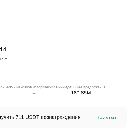
ни
- --.
орический максимум
Исторический минимум
Общее предложение
--
189.85M
олучить 711 USDT вознаграждения
Торговать