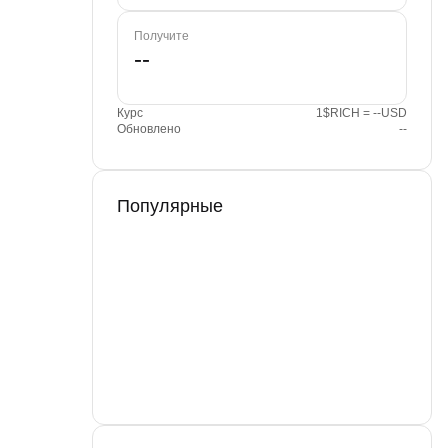
Получите
Курс
1$RICH = --USD
Обновлено
--
Популярные