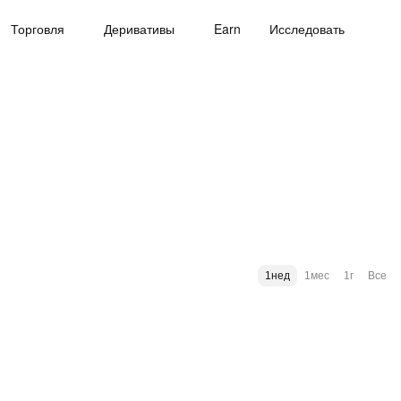
Торговля
Деривативы
Earn
Исследовать
1нед
1мес
1г
Все