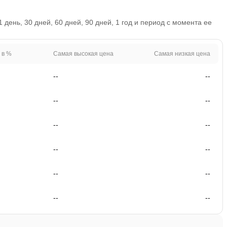
день, 30 дней, 60 дней, 90 дней, 1 год и период с момента ее
 в %
Самая высокая цена
Самая низкая цена
--
--
--
--
--
--
--
--
--
--
--
--