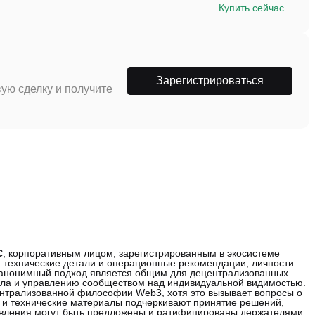
Купить сейчас
Зарегистрироваться
ую сделку и получите
C
, корпоративным лицом, зарегистрированным в экосистеме
т технические детали и операционные рекомендации, личности
т анонимный подход является общим для децентрализованных
кола и управлению сообществом над индивидуальной видимостью.
ентрализованной философии Web3, хотя это вызывает вопросы о
а и технические материалы подчеркивают принятие решений,
новления могут быть предложены и ратифицированы держателями