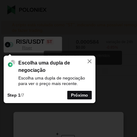
A cripto está rotulada como "ST", indicando uma possível remoç
de fazer trading.
RIS/USDT
0.000584
ST
variação de 24h
Riser
$0.00
-0.85
%
Escolha os seus intervalos preferidos
×
para os gráficos de velas.
RIS/USDT
-0.85
%
0.000584
Escolha uma dupla de
negociação
Linha
15minutos
1horas
4horas
1dias
1semanas
Escolha uma dupla de negociação
para ver o preço mais recente.
Step 1
/7
Próximo