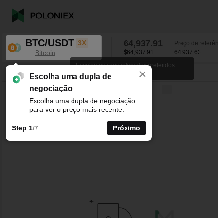
BTC/USDT
64,937.91
3X
Preço de referên
Bitcoin
$64,937.91
64,937.63
Escolha os seus intervalos preferidos
×
para os gráficos de velas.
BTC/USDT
0.85
%
64,937.91
Escolha uma dupla de
negociação
Linha
15minutos
1horas
4horas
1dias
1semanas
Escolha uma dupla de negociação
para ver o preço mais recente.
Step 1
/7
Próximo