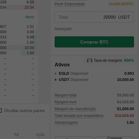
8169
6.06
Pedir Emprestado
10,000.00
BTC
5034
25.54
Total
USDT
More
0607
1.01
Avançado
0000
4.00
3333
9.99
Comprar BTC
0000
1.00
0000
10.00
0000
1.00
--
--
Taxa de margem:
950%
--
--
Ativos
--
--
EGLD
Disponível
0.993
--
--
--
--
USDT
Disponível
10,000.00
--
--
--
--
--
--
Margem total
$9,500.00
Margem livre
$4,500.00
Margem de manutenção
$1,000.00
Ocultar outros pares
Total tomado por empréstimo
$10,000.00
Alavancagem
1.9x
Total
Ação
Executado
Não ex
Comprar