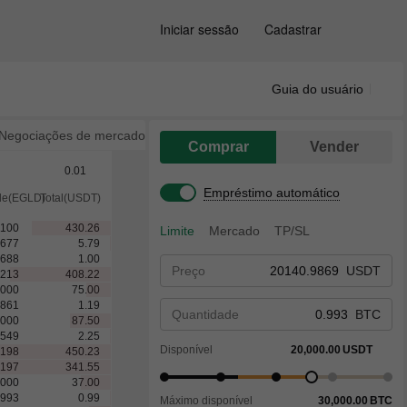
Iniciar sessão
Cadastrar
Guia do usuário
Negociações de mercado
Comprar
Vender
0.01
Empréstimo automático
de(EGLD)
Total(USDT)
1100
430.26
Limite
Mercado
TP/SL
8677
5.79
2688
1.00
Preço
USDT
5213
408.22
0000
75.00
3861
1.19
Quantidade
BTC
0000
87.50
2549
2.25
Disponível
20,000.00
USDT
5198
450.23
5197
341.55
0000
37.00
5993
0.99
Máximo disponível
30,000.00
BTC