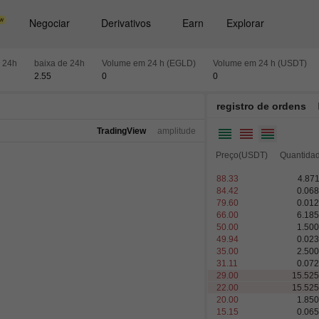
Negociar
Derivativos
Earn
Explorar
e 24h
baixa de 24h
Volume em 24 h (EGLD)
Volume em 24 h (USDT)
2.55
0
0
registro de ordens
TradingView
amplitude
Preço(USDT)
Quantida
88.33
4.87
84.42
0.06
79.60
0.01
66.00
6.18
50.00
1.50
49.94
0.02
35.00
2.50
31.11
0.07
29.00
15.52
22.00
15.52
20.00
1.85
15.15
0.06