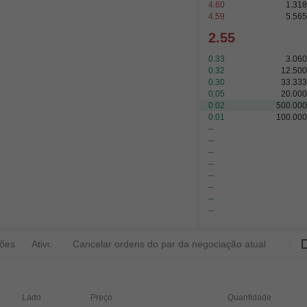
4.60
1.31
4.59
5.56
2.55
0.33
3.06
0.32
12.50
0.30
33.33
0.05
20.00
0.02
500.00
0.01
100.00
--
--
--
--
--
--
--
--
ções
Ativos
Cancelar ordens do par da negociação atual
Lado
Preço
Quantidade