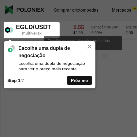
Comprar criptomoedas
Mercados
EGLD/USDT
2.55
variação de 24h
alta d
multiversx
$2.55
0.00
%
2.55
Escolha os seus intervalos preferidos
×
para os gráficos de velas.
EGLD/USDT
0.00
%
2.55
Escolha uma dupla de
negociação
Linha
15minutos
1horas
4horas
1dias
1semanas
Escolha uma dupla de negociação
para ver o preço mais recente.
Step 1
/7
Próximo