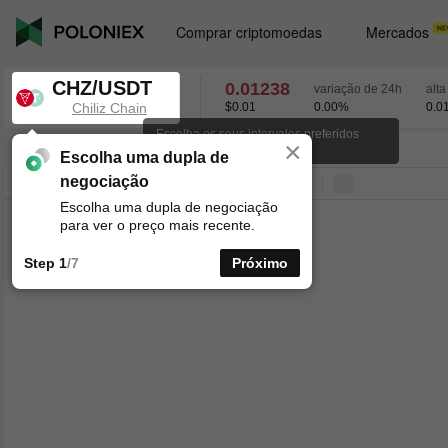
Comprar criptomoedas
Mercados
CHZ/USDT
0.01238
variação de 24h
alta
Chiliz Chain
$0.01
0.00
%
0.0
Escolha os seus intervalos preferidos
×
para os gráficos de velas.
CHZ/USDT
0.00
%
0.01238
Escolha uma dupla de
negociação
Linha
15minutos
1horas
4horas
1dias
1semanas
Escolha uma dupla de negociação
para ver o preço mais recente.
Step 1
/7
Próximo