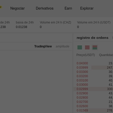
Negociar
Derivativos
Earn
Explorar
 de 24h
baixa de 24h
Volume em 24 h (CHZ)
Volume em 24 h (USDT)
1238
0.01238
0
0
registro de ordens
TradingView
amplitude
Preço(USDT)
Quantida
0.04300
23
0.03999
247
0.03300
30
0.03200
39
0.03100
40
0.03000
41
0.02999
330
0.02900
43
0.02800
44
0.02700
21
0.02600
38
0.01569
276