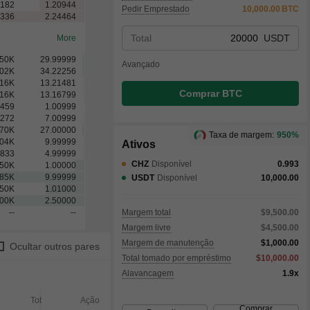
.182
1.20944
Pedir Emprestado
10,000.00
BTC
.336
2.24464
Total
USDT
More
.50
K
29.99999
Avançado
.02
K
34.22256
.16
K
13.21481
Comprar BTC
.16
K
13.16799
.459
1.00999
.272
7.00999
.70
K
27.00000
Taxa de margem:
950%
.04
K
9.99999
Ativos
.833
4.99999
CHZ
Disponível
0.993
.50
K
1.00000
.85
K
9.99999
USDT
Disponível
10,000.00
.50
K
1.01000
.00
K
2.50000
--
--
Margem total
$9,500.00
Margem livre
$4,500.00
Margem de manutenção
$1,000.00
Ocultar outros pares
Total tomado por empréstimo
$10,000.00
Alavancagem
1.9x
Total
Ação
Executado
Não ex
Comprar