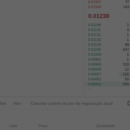
0.01567
77
0.01566
143
0.01238
0.01196
2
0.01132
3
0.01131
1
0.01130
1
0.01129
89
0.01100
637
0.01000
2
0.00961
1
0.00960
520
0.00008
12
0.00007
142
0.00002
50
0.00001
250
--
ções
Ativos
Cancelar ordens do par da negociação atual
Lado
Preço
Quantidade