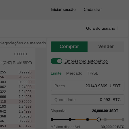
Iniciar sessão
Cadastrar
Guia do usuário
Negociações de mercado
Comprar
Vender
0.00001
Empréstimo automático
de(CHZ)
Total(USDT)
.255
0.99996
Limite
Mercado
TP/SL
.561
9.89996
.303
0.99999
Preço
USDT
.062
1.24998
.322
1.24998
.666
1.24998
Quantidade
BTC
.110
9.89999
.103
1.24998
Disponível
20,000.00
USDT
.642
1.24997
.368
0.57693
.461
0.99998
.053
4.33127
Máximo disponível
30,000.00
BTC