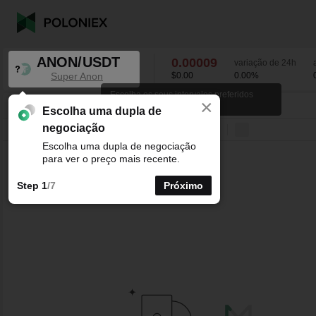
ANON/USDT
0.00009
variação de 24h
Super Anon
$0.00
0.00
%
Escolha os seus intervalos preferidos
×
para os gráficos de velas.
ANON/USDT
0.00
%
0.00009
Escolha uma dupla de
negociação
Linha
15minutos
1horas
4horas
1dias
1semanas
Escolha uma dupla de negociação
para ver o preço mais recente.
Step 1
/7
Próximo