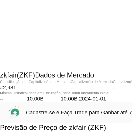
zkfair(ZKF)Dados de Mercado
Classificação por Capitalização de Mercado
Capitalização de Mercado
Capitalizaç
#2,981
--
--
Mínima Histórica
Oferta em Circulação
Oferta Total
Lançamento Inicial
--
10.00B
10.00B
2024-01-01
Cadastre-se e Faça Trade para Ganhar at
Previsão de Preço de zkfair (ZKF)