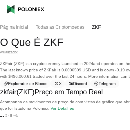
Página Inicial
Todas as Criptomoedas
ZKF
O Que É ZKF
Atualizado:
ZKFair (ZKF) is a cryptocurrency launched in 2024and operates on the
The last known price of ZKFair is 0.0000509 USD and is down -9.19 over 
with $496,060.61 traded over the last 24 hours. More information can be 
Explorador de Blocos
X
Discord
Telegram
zkfair(ZKF)Preço em Tempo Real
Acompanha os movimentos de preço de com vistas de gráfico que abran
que foi listado na Poloniex.
Ver Detalhes
--
0.00%