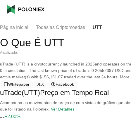
Página Inicial
Todas as Criptomoedas
UTT
O Que É UTT
Atualizado:
uTrade (UTT) is a cryptocurrency launched in 2025and operates on the
0 in circulation. The last known price of uTrade is 0.20552397 USD and i
active market(s) with $156,151.07 traded over the last 24 hours. More i
Whitepaper
X
Facebook
uTrade(UTT)Preço em Tempo Real
Acompanha os movimentos de preço de com vistas de gráfico que abran
que foi listado na Poloniex.
Ver Detalhes
--
+2.00%