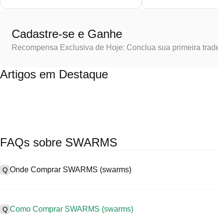
Cadastre-se e Ganhe
Recompensa Exclusiva de Hoje: Conclua sua primeira trad
Artigos em Destaque
FAQs sobre SWARMS
Onde Comprar SWARMS (swarms)
Q
A
As exchanges centralizadas (CEXs) são uma das formas mais fáce
interfaces fáceis de usar, elevada liquidez e uma variedade de fer
Como Comprar SWARMS (swarms)
Q
Poloniex suporta trading em diversas criptos, incluindo SWARMS, e 