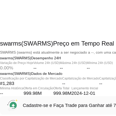
swarms(SWARMS)Preço em Tempo Real
SWARMS (swarms) está atualmente a ser negociado a --, com uma cap
swarms(SWARMS)Desempenho 24H
Variação de Preço Hoje
Volume 24h (USD)
Máxima 24h (USD)
Mínima 24h (USD)
0.00%
--
--
--
swarms(SWARMS)Dados de Mercado
Classificação por Capitalização de Mercado
Capitalização de Mercado
Capitalizaç
#1,283
--
--
Mínima Histórica
Oferta em Circulação
Oferta Total
Lançamento Inicial
--
999.98M
999.98M
2024-12-01
Cadastre-se e Faça Trade para Ganhar at