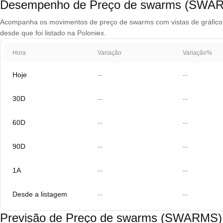
Desempenho de Preço de swarms (SWA
Acompanha os movimentos de preço de swarms com vistas de gráfico qu
desde que foi listado na Poloniex.
Hora
Variação
Variação%
Hoje
--
--
30D
--
--
60D
--
--
90D
--
--
1A
--
--
Desde a listagem
--
--
Previsão de Preço de swarms (SWARMS)