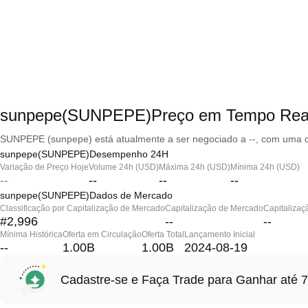
sunpepe(SUNPEPE)Preço em Tempo Rea
SUNPEPE (sunpepe) está atualmente a ser negociado a --, com uma ca
sunpepe(SUNPEPE)Desempenho 24H
Variação de Preço Hoje
Volume 24h (USD)
Máxima 24h (USD)
Mínima 24h (USD)
--
--
--
--
sunpepe(SUNPEPE)Dados de Mercado
Classificação por Capitalização de Mercado
Capitalização de Mercado
Capitalizaç
#2,996
--
--
Mínima Histórica
Oferta em Circulação
Oferta Total
Lançamento Inicial
--
1.00B
1.00B
2024-08-19
Cadastre-se e Faça Trade para Ganhar at