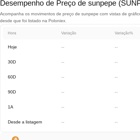
Desempenho de Preço de sunpepe (SUN
Acompanha os movimentos de preço de sunpepe com vistas de gráfico q
desde que foi listado na Poloniex.
Hora
Variação
Variação%
Hoje
--
--
30D
--
--
60D
--
--
90D
--
--
1A
--
--
Desde a listagem
--
--