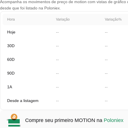
Acompanha os movimentos de preço de motion com vistas de gráfico qu
desde que foi listado na Poloniex.
Hora
Variação
Variação%
Hoje
--
--
30D
--
--
60D
--
--
90D
--
--
1A
--
--
Desde a listagem
--
--
Compre seu primeiro MOTION na
Poloniex