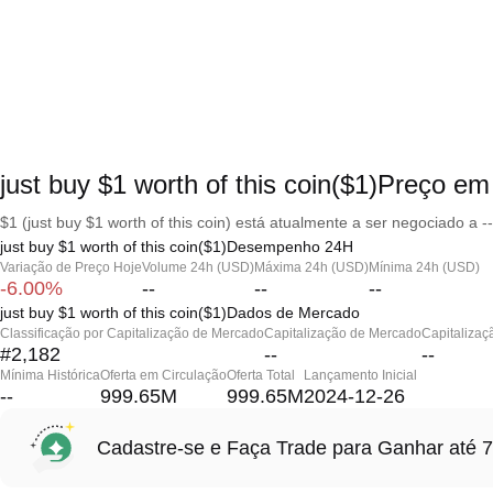
just buy $1 worth of this coin($1)Preço e
$1 (just buy $1 worth of this coin) está atualmente a ser negociado a 
just buy $1 worth of this coin($1)Desempenho 24H
Variação de Preço Hoje
Volume 24h (USD)
Máxima 24h (USD)
Mínima 24h (USD)
-6.00%
--
--
--
just buy $1 worth of this coin($1)Dados de Mercado
Classificação por Capitalização de Mercado
Capitalização de Mercado
Capitalizaç
#2,182
--
--
Mínima Histórica
Oferta em Circulação
Oferta Total
Lançamento Inicial
--
999.65M
999.65M
2024-12-26
Cadastre-se e Faça Trade para Ganhar at