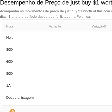
Desempenho de Preço de just buy $1 worth 
Acompanha os movimentos de preço de just buy $1 worth of this coin c
dias, 1 ano e o período desde que foi listado na Poloniex.
Hora
Variação
Variação%
Hoje
--
--
30D
--
--
60D
--
--
90D
--
--
1A
--
--
Desde a listagem
--
--