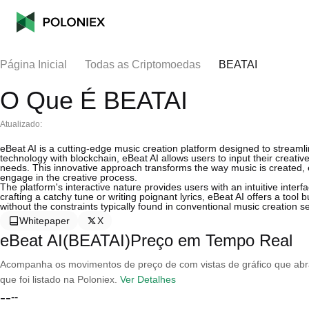
Página Inicial
Todas as Criptomoedas
BEATAI
O Que É BEATAI
Atualizado:
eBeat AI is a cutting-edge music creation platform designed to streamli
technology with blockchain, eBeat AI allows users to input their creativ
needs. This innovative approach transforms the way music is created, en
engage in the creative process.
The platform's interactive nature provides users with an intuitive interf
crafting a catchy tune or writing poignant lyrics, eBeat AI offers a tool bu
without the constraints typically found in conventional music creation se
Whitepaper
X
eBeat AI(BEATAI)Preço em Tempo Real
Acompanha os movimentos de preço de com vistas de gráfico que abran
que foi listado na Poloniex.
Ver Detalhes
--
--