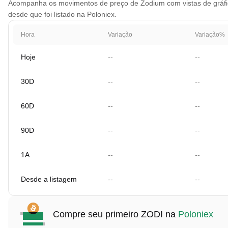
Acompanha os movimentos de preço de Zodium com vistas de gráfico
desde que foi listado na Poloniex.
Hora
Variação
Variação%
Hoje
--
--
30D
--
--
60D
--
--
90D
--
--
1A
--
--
Desde a listagem
--
--
Compre seu primeiro ZODI na
Poloniex