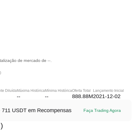
talização de mercado de --.
)
te Diluída
Máxima Histórica
Mínima Histórica
Oferta Total
Lançamento Inicial
--
--
888.88M
2021-12-02
até 711 USDT em Recompensas
Faça Trading Agora
)