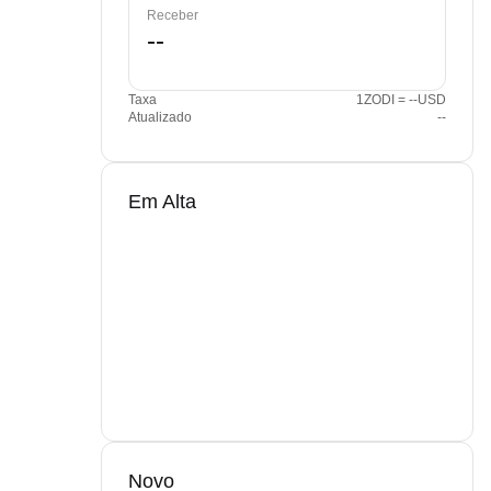
Receber
Taxa
1ZODI = --USD
Atualizado
--
Em Alta
Novo