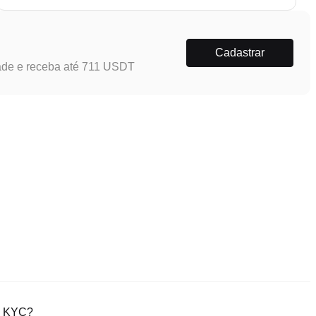
Cadastrar
ade e receba até 711 USDT
ão KYC?