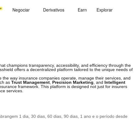
Negociar
Derivativos
Earn
Explorar
hat champions transparency, accessibility, and efficiency through the
shield offers a decentralized platform tailored to the unique needs of
e the way insurance companies operate, manage their services, and
uch as
Trust Management
,
Precision Marketing
, and
Intelligent
e insurance framework. This platform is designed not just for insurers
nce services.
rangem 1 dia, 30 dias, 60 dias, 90 dias, 1 ano e o período desde