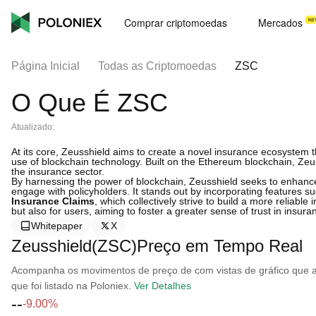
Comprar criptomoedas
Mercados
Página Inicial
Todas as Criptomoedas
ZSC
O Que É ZSC
Atualizado:
At its core, Zeusshield aims to create a novel insurance ecosystem t
use of blockchain technology. Built on the Ethereum blockchain, Zeus
the insurance sector.
By harnessing the power of blockchain, Zeusshield seeks to enhanc
engage with policyholders. It stands out by incorporating features s
Insurance Claims
, which collectively strive to build a more reliabl
but also for users, aiming to foster a greater sense of trust in insura
Whitepaper
X
Zeusshield(ZSC)Preço em Tempo Real
Acompanha os movimentos de preço de com vistas de gráfico que ab
que foi listado na Poloniex.
Ver Detalhes
--
-9.00%