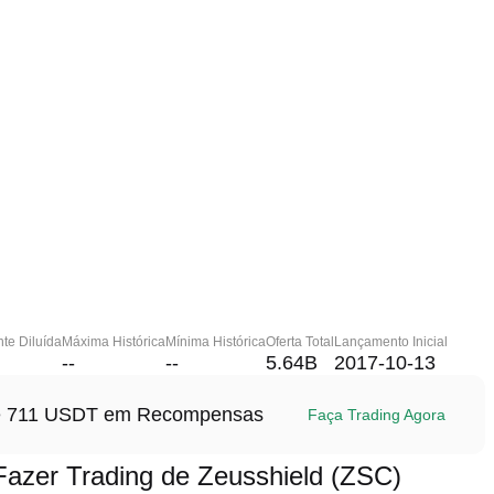
te Diluída
Máxima Histórica
Mínima Histórica
Oferta Total
Lançamento Inicial
--
--
5.64B
2017-10-13
até 711 USDT em Recompensas
Faça Trading Agora
zer Trading de Zeusshield (ZSC)