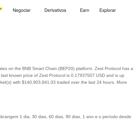
Negociar
Derivativos
Earn
Explorar
ates on the BNB Smart Chain (BEP20) platform. Zest Protocol has a
e last known price of Zest Protocol is 0.17937507 USD and is up
arket(s) with $140,903,841.03 traded over the last 24 hours. More
rangem 1 dia, 30 dias, 60 dias, 90 dias, 1 ano e o período desde