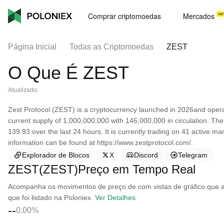
Comprar criptomoedas
Mercados
Página Inicial
Todas as Criptomoedas
ZEST
O Que É ZEST
Atualizado:
Zest Protocol (ZEST) is a cryptocurrency launched in 2026and oper
current supply of 1,000,000,000 with 146,000,000 in circulation. Th
139.93 over the last 24 hours. It is currently trading on 41 active m
information can be found at https://www.zestprotocol.com/.
Explorador de Blocos
X
Discord
Telegram
ZEST(ZEST)Preço em Tempo Real
Acompanha os movimentos de preço de com vistas de gráfico que ab
que foi listado na Poloniex.
Ver Detalhes
--
0.00%