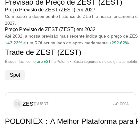
Previsão de Preço de ZEST (ZEST)
Preço Previsto de ZEST (ZEST) em 2027
Com base no desempenho histórico de ZEST, a nossa ferramenta de
2027.
Preço Previsto de ZEST (ZEST) em 2032
Até 2032, a nossa previsão mais recente indica que o preço de Z
+43.23%
e um ROI acumulado de aproximadamente
+292.62%
.
Trade de ZEST (ZEST)
É super fácil
comprar ZEST
na Poloniex. Basta seguires o nosso guia completo
Spot
ZEST
--
0.00
%
/USDT
POLONIEX：A Melhor Plataforma para F