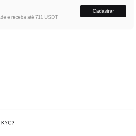
Cadastrar
ade e receba até 711 USDT
ão KYC?