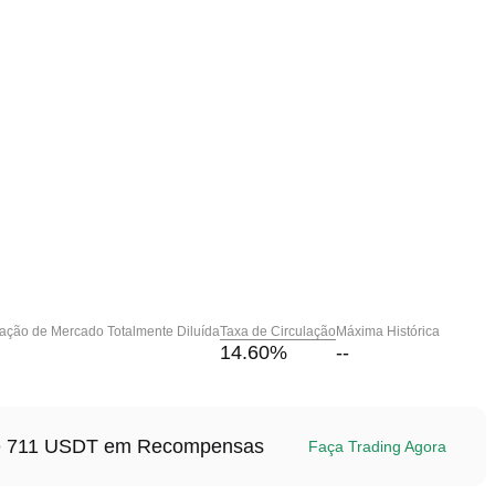
zação de Mercado Totalmente Diluída
Taxa de Circulação
Máxima Histórica
14.60
%
--
até 711 USDT em Recompensas
Faça Trading Agora