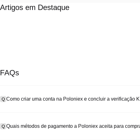
Artigos em Destaque
FAQs
Como criar uma conta na Poloniex e concluir a verificação
Q
Para criar uma conta, acesse a
página de cadastro
no nosso site of
A
"Cadastre-se", informe seu e-mail ou número de telefone, defina u
Quais métodos de pagamento a Poloniex aceita para comp
Q
SMS. Após o cadastro, vá em "Configurações" > "Segurança", envie 
a verificação KYC. Esse processo geralmente leva de 24 a 48 hora