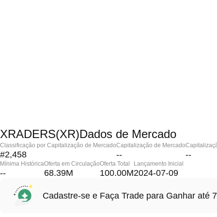
XRADERS(XR)Dados de Mercado
Classificação por Capitalização de Mercado
Capitalização de Mercado
Capitalizaç
#2,458
--
--
Mínima Histórica
Oferta em Circulação
Oferta Total
Lançamento Inicial
--
68.39M
100.00M
2024-07-09
Cadastre-se e Faça Trade para Ganhar at