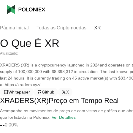
Página Inicial
Todas as Criptomoedas
XR
O Que É XR
Atualizado:
XRADERS (XR) is a cryptocurrency launched in 2024and operates on 
supply of 100,000,000 with 68,398,312 in circulation. The last known
last 24 hours. It is currently trading on 45 active market(s) with $83,
at https://xraders.xyz/.
Whitepaper
Github
X
XRADERS(XR)Preço em Tempo Real
Acompanha os movimentos de preço de com vistas de gráfico que abran
que foi listado na Poloniex.
Ver Detalhes
--
0.00%