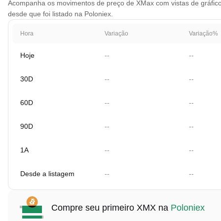
Acompanha os movimentos de preço de XMax com vistas de gráfico q
desde que foi listado na Poloniex.
Hora
Variação
Variação%
Hoje
--
--
30D
--
--
60D
--
--
90D
--
--
1A
--
--
Desde a listagem
--
--
Compre seu primeiro XMX na
Poloniex