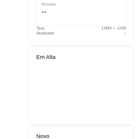
Receber
Taxa
1XMX = --USD
Atualizado
--
Em Alta
Novo