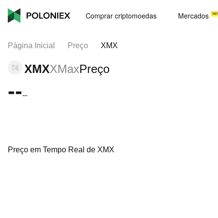
Comprar criptomoedas
Mercados
Página Inicial
Preço
XMX
XMX
XMax
Preço
--
--
Preço em Tempo Real de XMX