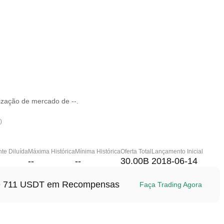
ização de mercado de --.
)
te Diluída
Máxima Histórica
Mínima Histórica
Oferta Total
Lançamento Inicial
--
--
30.00B
2018-06-14
até 711 USDT em Recompensas
Faça Trading Agora