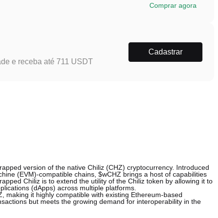
Comprar agora
Cadastrar
ade e receba até 711 USDT
apped version of the native Chiliz (CHZ) cryptocurrency. Introduced
hine (EVM)-compatible chains, $wCHZ brings a host of capabilities
ped Chiliz is to extend the utility of the Chiliz token by allowing it to
pplications (dApps) across multiple platforms.
, making it highly compatible with existing Ethereum-based
ransactions but meets the growing demand for interoperability in the