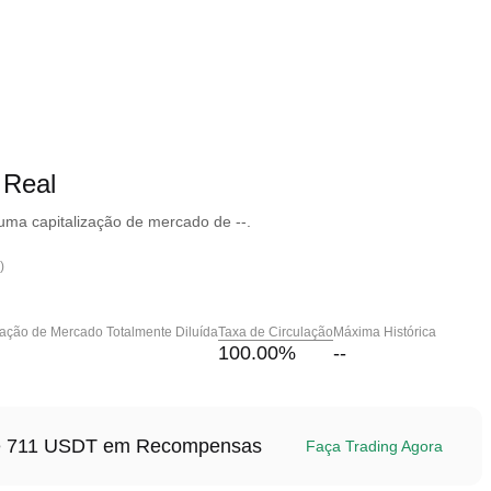
 Real
uma capitalização de mercado de --.
)
zação de Mercado Totalmente Diluída
Taxa de Circulação
Máxima Histórica
100.00
%
--
até 711 USDT em Recompensas
Faça Trading Agora