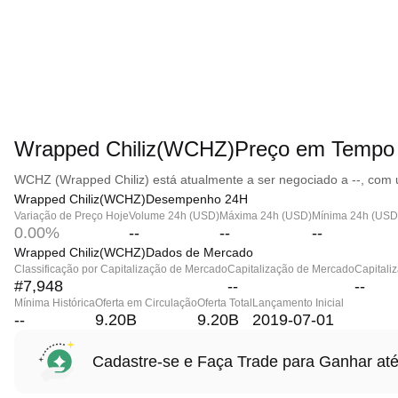
Wrapped Chiliz(WCHZ)Preço em Tempo
WCHZ (Wrapped Chiliz) está atualmente a ser negociado a --, com 
Wrapped Chiliz(WCHZ)Desempenho 24H
Variação de Preço Hoje
Volume 24h (USD)
Máxima 24h (USD)
Mínima 24h (USD
0.00%
--
--
--
Wrapped Chiliz(WCHZ)Dados de Mercado
Classificação por Capitalização de Mercado
Capitalização de Mercado
Capitali
#7,948
--
--
Mínima Histórica
Oferta em Circulação
Oferta Total
Lançamento Inicial
--
9.20B
9.20B
2019-07-01
Cadastre-se e Faça Trade para Ganhar 