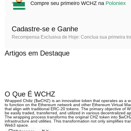
Compre seu primeiro WCHZ na
Poloniex
Cadastre-se e Ganhe
Recompensa Exclusiva de Hoje: Conclua sua primeira tr
Artigos em Destaque
O Que É WCHZ
Wrapped Chiliz ($wCHZ) is an innovative token that operates as a wr
to function on the Ethereum network and other Ethereum Virtual Mac
that align with traditional ERC-20 tokens. The primary objective of Wrap
be easily traded, transferred, and utilized in various decentralized a
The wrapping process transforms the original CHZ token into $wCHZ
infrastructure and utilities. This transformation not only simplifies t
Web3 space.