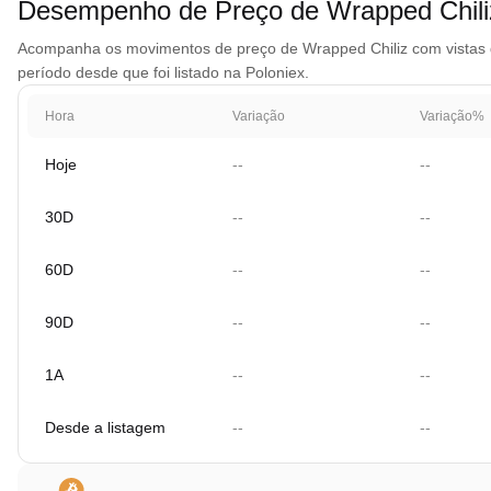
Desempenho de Preço de Wrapped Chil
Acompanha os movimentos de preço de Wrapped Chiliz com vistas de 
período desde que foi listado na Poloniex.
Hora
Variação
Variação%
Hoje
--
--
30D
--
--
60D
--
--
90D
--
--
1A
--
--
Desde a listagem
--
--