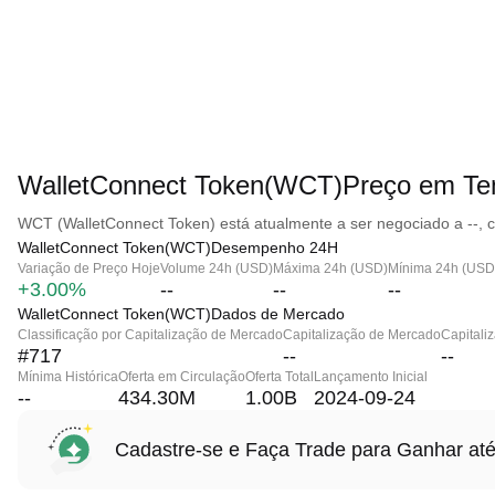
WalletConnect Token(WCT)Preço em Te
WCT (WalletConnect Token) está atualmente a ser negociado a --, 
WalletConnect Token(WCT)Desempenho 24H
Variação de Preço Hoje
Volume 24h (USD)
Máxima 24h (USD)
Mínima 24h (USD
+3.00%
--
--
--
WalletConnect Token(WCT)Dados de Mercado
Classificação por Capitalização de Mercado
Capitalização de Mercado
Capitali
#717
--
--
Mínima Histórica
Oferta em Circulação
Oferta Total
Lançamento Inicial
--
434.30M
1.00B
2024-09-24
Cadastre-se e Faça Trade para Ganhar 