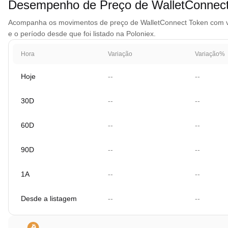
Desempenho de Preço de WalletConnec
Acompanha os movimentos de preço de WalletConnect Token com vist
e o período desde que foi listado na Poloniex.
Hora
Variação
Variação%
Hoje
--
--
30D
--
--
60D
--
--
90D
--
--
1A
--
--
Desde a listagem
--
--