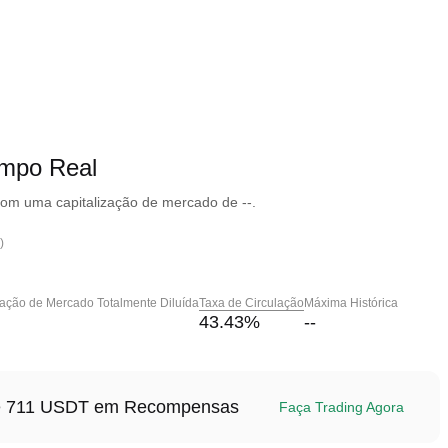
mpo Real
com uma capitalização de mercado de --.
)
zação de Mercado Totalmente Diluída
Taxa de Circulação
Máxima Histórica
43.43
%
--
até 711 USDT em Recompensas
Faça Trading Agora