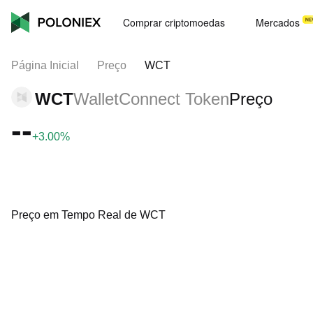
Comprar criptomoedas
Mercados
Página Inicial
Preço
WCT
WCT
WalletConnect Token
Preço
--
+3.00%
Preço em Tempo Real de WCT