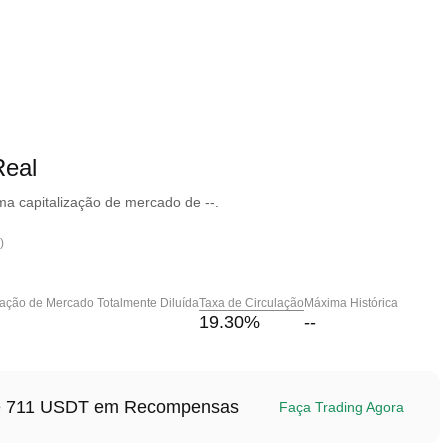
eal
a capitalização de mercado de --.
)
zação de Mercado Totalmente Diluída
Taxa de Circulação
Máxima Histórica
19.30
%
--
até 711 USDT em Recompensas
Faça Trading Agora