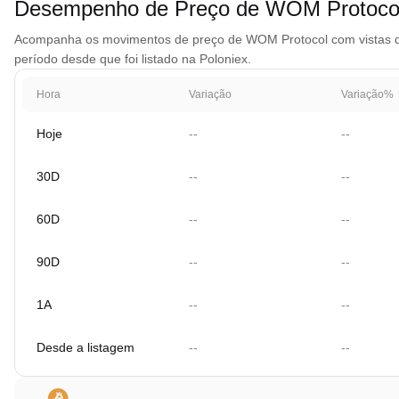
Desempenho de Preço de WOM Protoc
Acompanha os movimentos de preço de WOM Protocol com vistas de g
período desde que foi listado na Poloniex.
Hora
Variação
Variação%
Hoje
--
--
30D
--
--
60D
--
--
90D
--
--
1A
--
--
Desde a listagem
--
--