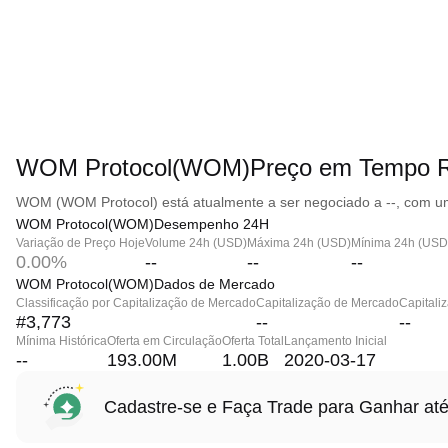
WOM Protocol(WOM)Preço em Tempo R
WOM (WOM Protocol) está atualmente a ser negociado a --, com um
WOM Protocol(WOM)Desempenho 24H
Variação de Preço Hoje
Volume 24h (USD)
Máxima 24h (USD)
Mínima 24h (USD
0.00%
--
--
--
WOM Protocol(WOM)Dados de Mercado
Classificação por Capitalização de Mercado
Capitalização de Mercado
Capitali
#3,773
--
--
Mínima Histórica
Oferta em Circulação
Oferta Total
Lançamento Inicial
--
193.00M
1.00B
2020-03-17
Cadastre-se e Faça Trade para Ganhar 