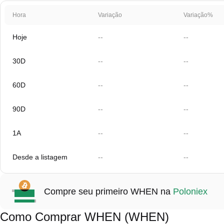
Hora
Variação
Variação%
Hoje
--
--
30D
--
--
60D
--
--
90D
--
--
1A
--
--
Desde a listagem
--
--
Compre seu primeiro WHEN na
Poloniex
Como Comprar WHEN (WHEN)