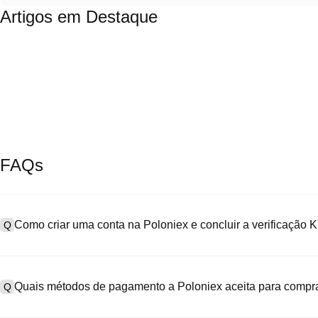
Artigos em Destaque
FAQs
Como criar uma conta na Poloniex e concluir a verificação
Q
Para criar uma conta, acesse a
página de cadastro
no nosso site of
A
"Cadastre-se", informe seu e-mail ou número de telefone, defina u
Quais métodos de pagamento a Poloniex aceita para compr
Q
SMS. Após o cadastro, vá em "Configurações" > "Segurança", envie 
a verificação KYC. Esse processo geralmente leva de 24 a 48 hora