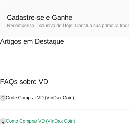
Cadastre-se e Ganhe
Recompensa Exclusiva de Hoje: Conclua sua primeira trad
Artigos em Destaque
FAQs sobre VD
Onde Comprar VD (VinDax Coin)
Q
A
As exchanges centralizadas (CEXs) são uma das formas mais fácei
oferecem interfaces fáceis de usar, elevada liquidez e uma varieda
Como Comprar VD (VinDax Coin)
Q
exemplo, a Poloniex suporta trading em diversas criptos, incluindo 