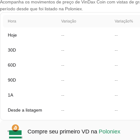
Acompanha os movimentos de preço de VinDax Coin com vistas de gráfi
período desde que foi listado na Poloniex.
Hora
Variação
Variação%
Hoje
--
--
30D
--
--
60D
--
--
90D
--
--
1A
--
--
Desde a listagem
--
--
Compre seu primeiro VD na
Poloniex