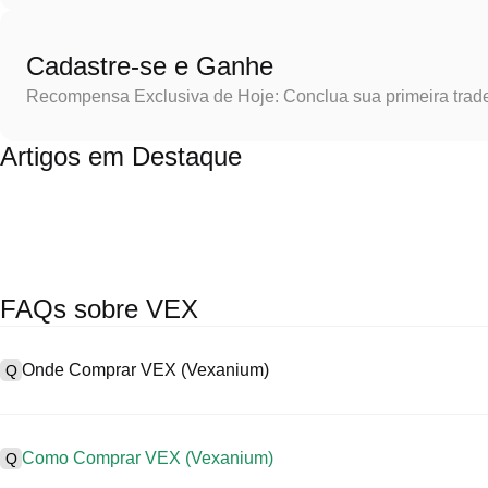
Cadastre-se e Ganhe
Recompensa Exclusiva de Hoje: Conclua sua primeira trad
Artigos em Destaque
FAQs sobre VEX
Onde Comprar VEX (Vexanium)
Q
A
As exchanges centralizadas (CEXs) são uma das formas mais fáce
interfaces fáceis de usar, elevada liquidez e uma variedade de fer
Como Comprar VEX (Vexanium)
Q
Poloniex suporta trading em diversas criptos, incluindo VEX, e ofer