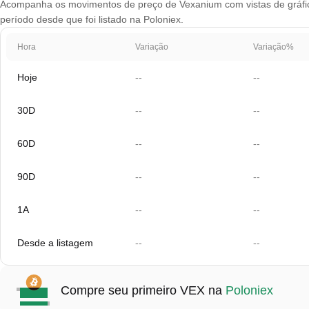
Acompanha os movimentos de preço de Vexanium com vistas de gráfico 
período desde que foi listado na Poloniex.
Hora
Variação
Variação%
Hoje
--
--
30D
--
--
60D
--
--
90D
--
--
1A
--
--
Desde a listagem
--
--
Compre seu primeiro VEX na
Poloniex