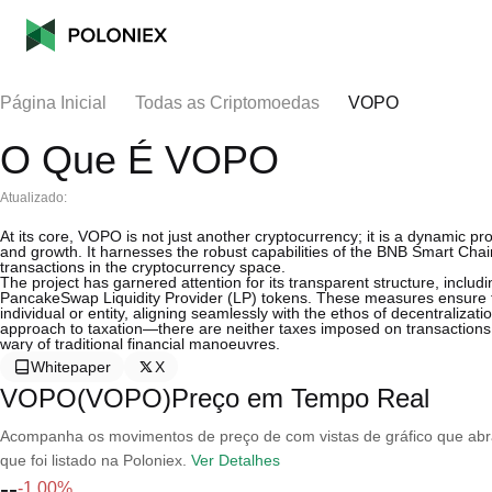
Página Inicial
Todas as Criptomoedas
VOPO
O Que É VOPO
Atualizado:
At its core, VOPO is not just another cryptocurrency; it is a dynamic p
and growth. It harnesses the robust capabilities of the BNB Smart Chain 
transactions in the cryptocurrency space.
The project has garnered attention for its transparent structure, inclu
PancakeSwap Liquidity Provider (LP) tokens. These measures ensure th
individual or entity, aligning seamlessly with the ethos of decentralizat
approach to taxation—there are neither taxes imposed on transactions
wary of traditional financial manoeuvres.
Whitepaper
X
VOPO(VOPO)Preço em Tempo Real
Acompanha os movimentos de preço de com vistas de gráfico que abran
que foi listado na Poloniex.
Ver Detalhes
--
-1.00%