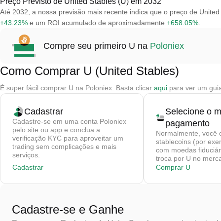
Preço Previsto de United Stables (U) em 2032
Até 2032, a nossa previsão mais recente indica que o preço de Unite
+43.23%
e um ROI acumulado de aproximadamente
+658.05%
.
Compre seu primeiro U na
Poloniex
Como Comprar U (United Stables)
É super fácil comprar U na Poloniex. Basta clicar
aqui
para ver um guia
Cadastrar
Selecione o 
Cadastre-se em uma conta Poloniex
pagamento
pelo site ou app e conclua a
Normalmente, você 
verificação KYC para aproveitar um
stablecoins (por ex
trading sem complicações e mais
com moedas fiduciár
serviços.
troca por U no merca
Cadastrar
Comprar U
Cadastre-se e Ganhe