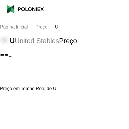
Página Inicial
Preço
U
U
United Stables
Preço
--
--
Preço em Tempo Real de U