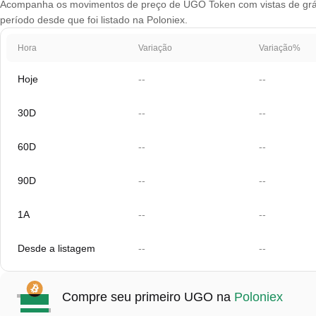
Acompanha os movimentos de preço de UGO Token com vistas de gráfic
período desde que foi listado na Poloniex.
Hora
Variação
Variação%
Hoje
--
--
30D
--
--
60D
--
--
90D
--
--
1A
--
--
Desde a listagem
--
--
Compre seu primeiro UGO na
Poloniex