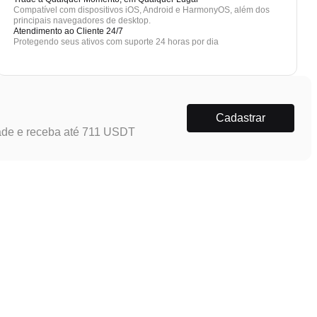
Compatível com dispositivos iOS, Android e HarmonyOS, além dos
principais navegadores de desktop.
Atendimento ao Cliente 24/7
Protegendo seus ativos com suporte 24 horas por dia
Cadastrar
ade e receba até 711 USDT