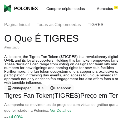
Comprar criptomoedas
Mercados
Página Inicial
Todas as Criptomoedas
TIGRES
O Que É TIGRES
Atualizado:
At its core, the Tigres Fan Token ($TIGRES) is a revolutionary digit
UANL and its loyal supporters. Holding this fan token empowers fans wi
These decisions can range from voting on designs for team kits and 
numbers for new signings and naming rights for new club facilities.
Furthermore, the fan token ecosystem offers supporters exclusive e
participation in training day events, and access to unique rewards 
approach not only enriches fan engagement but also offers fans a stake
with tangible influence.
Whitepaper
X
Facebook
Tigres Fan Token(TIGRES)Preço em Te
Acompanha os movimentos de preço de com vistas de gráfico que ab
que foi listado na Poloniex.
Ver Detalhes
--
+4.00%