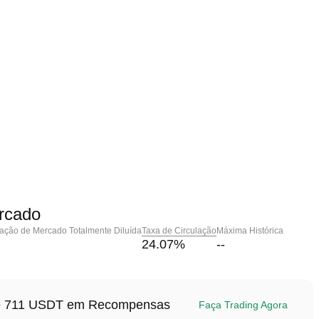
rcado
zação de Mercado Totalmente Diluída
Taxa de Circulação
Máxima Histórica
24.07
%
--
até 711 USDT em Recompensas
Faça Trading Agora