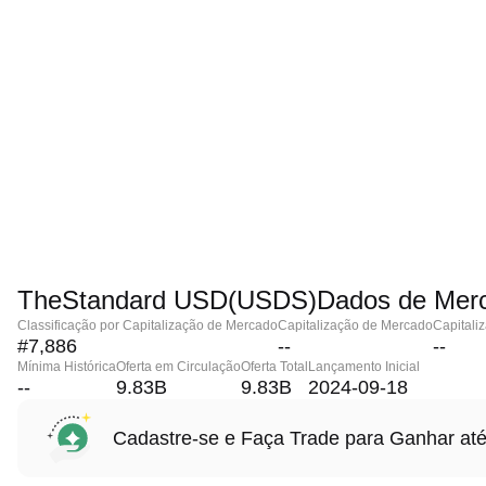
TheStandard USD(USDS)Dados de Mer
Classificação por Capitalização de Mercado
Capitalização de Mercado
Capitali
#7,886
--
--
Mínima Histórica
Oferta em Circulação
Oferta Total
Lançamento Inicial
--
9.83B
9.83B
2024-09-18
Cadastre-se e Faça Trade para Ganhar 