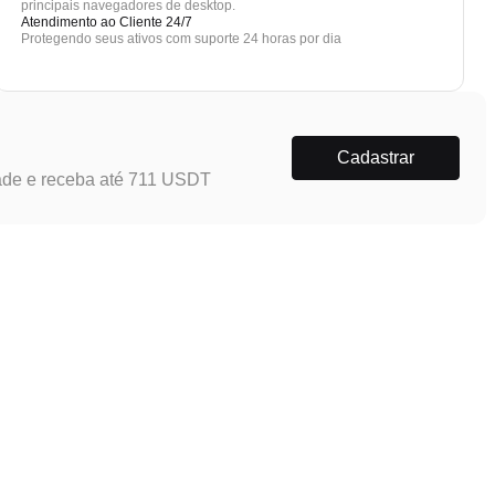
principais navegadores de desktop.
Atendimento ao Cliente 24/7
Protegendo seus ativos com suporte 24 horas por dia
Cadastrar
ade e receba até 711 USDT