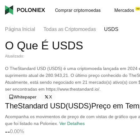
Comprar criptomoedas
Mercados
Página Inicial
Todas as Criptomoedas
USDS
O Que É USDS
Atualizado:
O TheStandard USD (USDS) é uma criptomoeda lançada em 2024 e
suprimento atual de 280.943,21. O último preço conhecido do TheS
Atualmente, está sendo negociado em 21 mercado(s) ativo(s) com 
ser encontradas em https://www.thestandard.io/.
Whitepaper
X
TheStandard USD(USDS)Preço em Tem
Acompanha os movimentos de preço de com vistas de gráfico que ab
que foi listado na Poloniex.
Ver Detalhes
--
0.00%