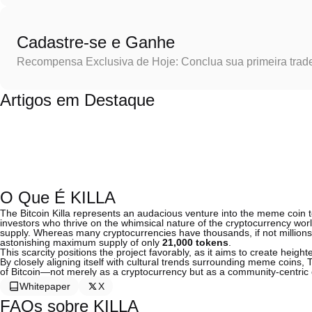
Cadastre-se e Ganhe
Recompensa Exclusiva de Hoje: Conclua sua primeira trad
Artigos em Destaque
O Que É KILLA
The Bitcoin Killa represents an audacious venture into the meme coin t
investors who thrive on the whimsical nature of the cryptocurrency world. 
supply. Whereas many cryptocurrencies have thousands, if not millions, o
astonishing maximum supply of only
21,000 tokens
.
This scarcity positions the project favorably, as it aims to create h
By closely aligning itself with cultural trends surrounding meme coins, 
of Bitcoin—not merely as a cryptocurrency but as a community-centric
Whitepaper
X
FAQs sobre KILLA