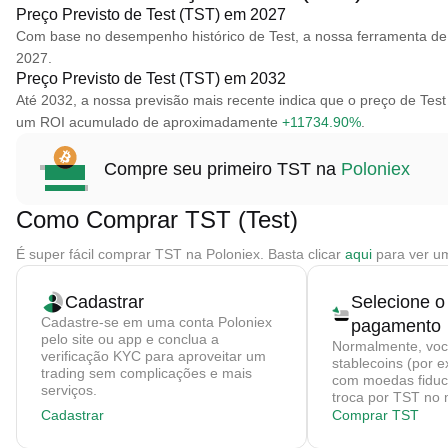
Preço Previsto de Test (TST) em 2027
Com base no desempenho histórico de Test, a nossa ferramenta de 
2027.
Preço Previsto de Test (TST) em 2032
Até 2032, a nossa previsão mais recente indica que o preço de Te
um ROI acumulado de aproximadamente
+11734.90%
.
Compre seu primeiro TST na
Poloniex
Como Comprar TST (Test)
É super fácil comprar TST na Poloniex. Basta clicar
aqui
para ver um
Cadastrar
Selecione o
Cadastre-se em uma conta Poloniex
pagamento
pelo site ou app e conclua a
Normalmente, vo
verificação KYC para aproveitar um
stablecoins (por 
trading sem complicações e mais
com moedas fiduci
serviços.
troca por TST no 
Cadastrar
Comprar TST