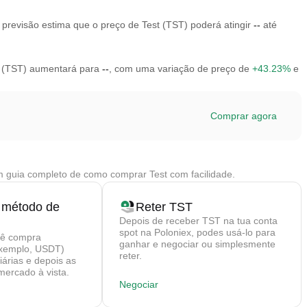
previsão estima que o preço de Test (TST) poderá atingir
--
até
st (TST) aumentará para
--
, com uma variação de preço de
+43.23%
e
Comprar agora
 guia completo de como comprar Test com facilidade.
 método de
Reter TST
Depois de receber TST na tua conta
spot na Poloniex, podes usá-lo para
cê compra
ganhar e negociar ou simplesmente
exemplo, USDT)
reter.
árias e depois as
mercado à vista.
Negociar