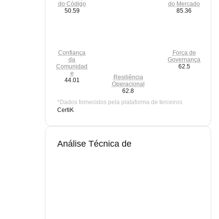
do Código
do Mercado
50.59
85.36
Confiança
Força de
da
Governança
Comunidad
62.5
e
Resiliência
44.01
Operacional
62.8
*Dados fornecidos pela plataforma de terceiros
CertiK
Análise Técnica de