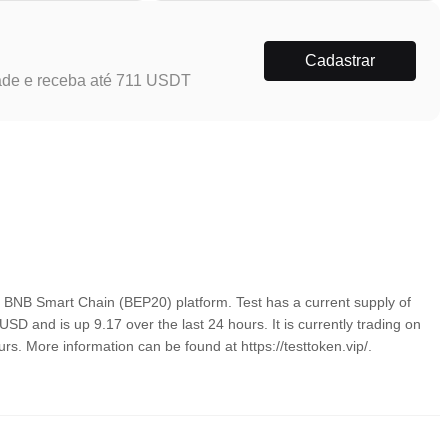
Cadastrar
ade e receba até 711 USDT
 BNB Smart Chain (BEP20) platform. Test has a current supply of
D and is up 9.17 over the last 24 hours. It is currently trading on
rs. More information can be found at https://testtoken.vip/.