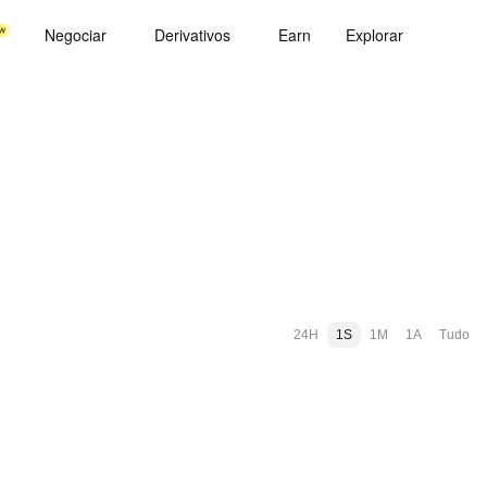
Negociar
Derivativos
Earn
Explorar
24H
1S
1M
1A
Tudo