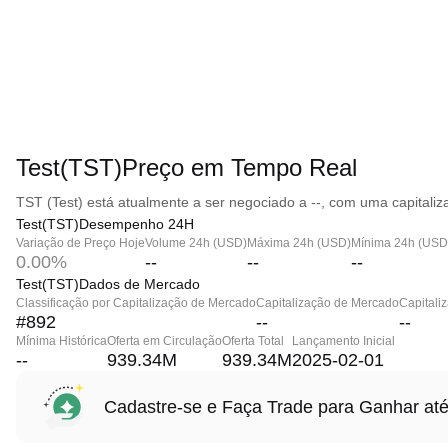
Test(TST)Preço em Tempo Real
TST (Test) está atualmente a ser negociado a --, com uma capitaliz
Test(TST)Desempenho 24H
Variação de Preço Hoje
Volume 24h (USD)
Máxima 24h (USD)
Mínima 24h (USD
0.00%
--
--
--
Test(TST)Dados de Mercado
Classificação por Capitalização de Mercado
Capitalização de Mercado
Capitali
#892
--
--
Mínima Histórica
Oferta em Circulação
Oferta Total
Lançamento Inicial
--
939.34M
939.34M
2025-02-01
Cadastre-se e Faça Trade para Ganhar 