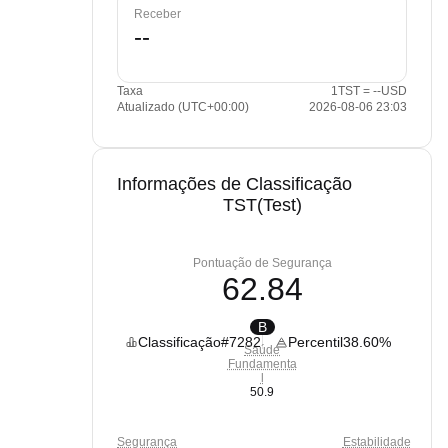
Receber
Taxa
1TST = --USD
Atualizado (UTC+00:00)
2026-08-06 23:03
Informações de Classificação
TST(Test)
Pontuação de Segurança
62.84
B
Classificação
#7282
Percentil
38.60%
Saúde
Fundamenta
l
50.9
Segurança
Estabilidade