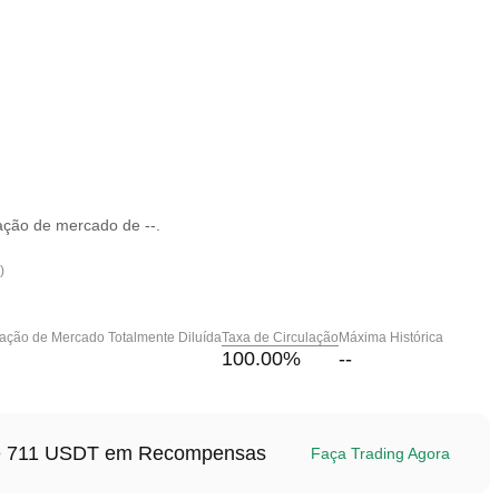
ação de mercado de --.
)
zação de Mercado Totalmente Diluída
Taxa de Circulação
Máxima Histórica
100.00
%
--
até 711 USDT em Recompensas
Faça Trading Agora