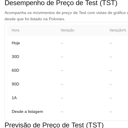
Desempenho de Preço de Test (TST)
Acompanha os movimentos de preço de Test com vistas de gráfico qu
desde que foi listado na Poloniex.
Hora
Variação
Variação%
Hoje
--
--
30D
--
--
60D
--
--
90D
--
--
1A
--
--
Desde a listagem
--
--
Previsão de Preço de Test (TST)