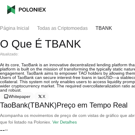
Página Inicial
Todas as Criptomoedas
TBANK
O Que É TBANK
Atualizado:
At its core, TaoBank is an innovative decentralized lending platform that 
platform is built on the mission of transforming the typically static natu
engagement. TaoBank aims to empower TAO holders by allowing them to 
Users of TaoBank can secure interest-free loans in taoUSD—a stableco
collateral. This system not only enables users to access liquidity prompt
wider cryptocurrency market. The required overcollateralization ratio a
and robust.
Whitepaper
X
TaoBank(TBANK)Preço em Tempo Real
Acompanha os movimentos de preço de com vistas de gráfico que abran
que foi listado na Poloniex.
Ver Detalhes
--
--