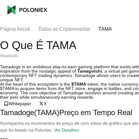
Página Inicial
Todas as Criptomoedas
TAMA
O Que É TAMA
Atualizado:
Tamadoge is an ambitious play-to-earn gaming platform that exists wit
inspiration from the nostalgic appeal of
Tamagotchi
, a virtual pet gam
contemporary NFT trading dynamics. Tamadoge allows users to create, 
unique NFT.
At the heart of this ecosystem is the
$TAMA
token, the native currency
$TAMA to acquire items from the NFT store, engage in battles, and con
economy. The core objective of Tamadoge revolves around creating an 
their pets while simultaneously earning rewards.
Whitepaper
X
Tamadoge(TAMA)Preço em Tempo Real
Acompanha os movimentos de preço de com vistas de gráfico que abran
que foi listado na Poloniex.
Ver Detalhes
--
--