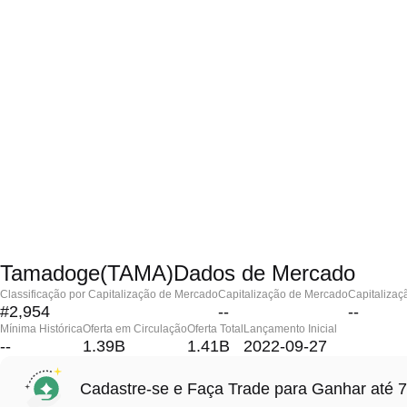
Tamadoge(TAMA)Dados de Mercado
Classificação por Capitalização de Mercado
Capitalização de Mercado
Capitalizaç
#2,954
--
--
Mínima Histórica
Oferta em Circulação
Oferta Total
Lançamento Inicial
--
1.39B
1.41B
2022-09-27
Cadastre-se e Faça Trade para Ganhar at