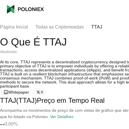
Página Inicial
Todas as Criptomoedas
TTAJ
O Que É TTAJ
Atualizado:
At its core, TTAJ represents a decentralized cryptocurrency designed t
primary objective of TTAJ is to empower individuals by offering a reliabl
transactions, access decentralized applications (dApps), and benefit 
TTAJ is built on a resilient blockchain infrastructure that emphasizes sec
consensus mechanism, TTAJ combines proof-of-work (PoW) and proof-o
methods to secure the network. This dual approach allows for a high lev
participant base.
Whitepaper
X
TTAJ(TTAJ)Preço em Tempo Real
Acompanha os movimentos de preço de com vistas de gráfico que abran
que foi listado na Poloniex.
Ver Detalhes
--
0.00%