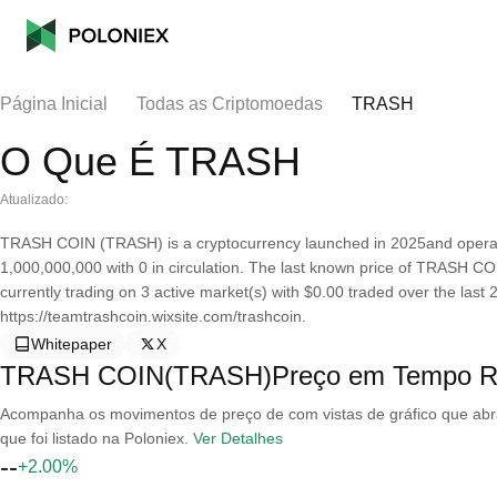
Página Inicial
Todas as Criptomoedas
TRASH
O Que É TRASH
Atualizado:
TRASH COIN (TRASH) is a cryptocurrency launched in 2025and operat
1,000,000,000 with 0 in circulation. The last known price of TRASH COI
currently trading on 3 active market(s) with $0.00 traded over the last
https://teamtrashcoin.wixsite.com/trashcoin.
Whitepaper
X
TRASH COIN(TRASH)Preço em Tempo R
Acompanha os movimentos de preço de com vistas de gráfico que abran
que foi listado na Poloniex.
Ver Detalhes
--
+2.00%