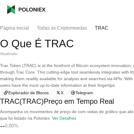
Página Inicial
Todas as Criptomoedas
TRAC
O Que É TRAC
Atualizado:
Trac Token (TRAC) is at the forefront of Bitcoin ecosystem innovation, 
through Trac Core. This cutting-edge tool seamlessly integrates with t
making them readily available for analysis and searches via APIs. Wit
users have the most up-to-date information at their fingertips.
Explorador de Blocos
X
Telegram
TRAC(TRAC)Preço em Tempo Real
Acompanha os movimentos de preço de com vistas de gráfico que abran
que foi listado na Poloniex.
Ver Detalhes
--
0.00%