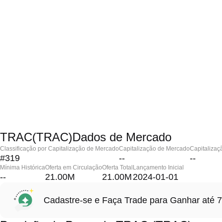
TRAC(TRAC)Dados de Mercado
Classificação por Capitalização de Mercado
Capitalização de Mercado
Capitalizaç
#319
--
--
Mínima Histórica
Oferta em Circulação
Oferta Total
Lançamento Inicial
--
21.00M
21.00M
2024-01-01
Cadastre-se e Faça Trade para Ganhar at