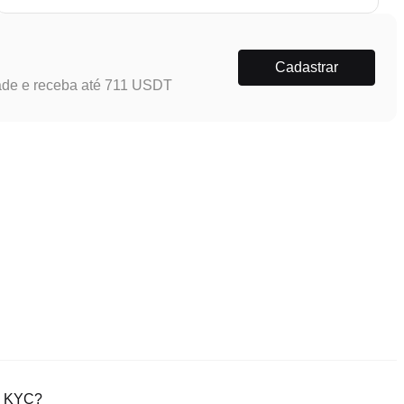
Cadastrar
ade e receba até 711 USDT
ão KYC?