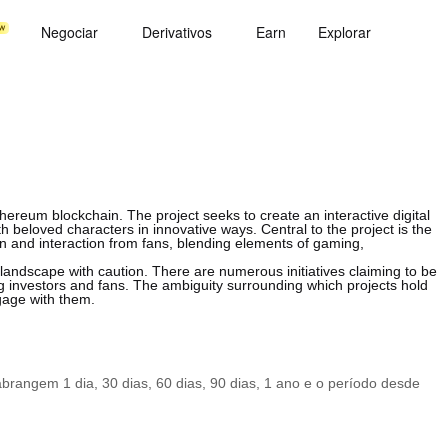
Negociar
Derivativos
Earn
Explorar
ereum blockchain. The project seeks to create an interactive digital
beloved characters in innovative ways. Central to the project is the
n and interaction from fans, blending elements of gaming,
he landscape with caution. There are numerous initiatives claiming to be
ng investors and fans. The ambiguity surrounding which projects hold
gage with them.
rangem 1 dia, 30 dias, 60 dias, 90 dias, 1 ano e o período desde