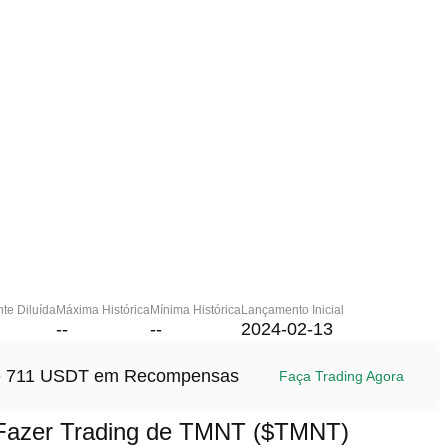
te Diluída
Máxima Histórica
Mínima Histórica
Lançamento Inicial
--
--
2024-02-13
até 711 USDT em Recompensas
Faça Trading Agora
Fazer Trading de TMNT ($TMNT)