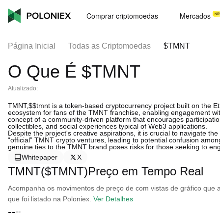
Comprar criptomoedas
Mercados
Página Inicial
Todas as Criptomoedas
$TMNT
O Que É $TMNT
Atualizado:
TMNT,$$tmnt is a token-based cryptocurrency project built on the Eth
ecosystem for fans of the TMNT franchise, enabling engagement with 
concept of a community-driven platform that encourages participatio
collectibles, and social experiences typical of Web3 applications.
Despite the project's creative aspirations, it is crucial to navigate t
“official” TMNT crypto ventures, leading to potential confusion amo
genuine ties to the TMNT brand poses risks for those seeking to en
Whitepaper
X
TMNT($TMNT)Preço em Tempo Real
Acompanha os movimentos de preço de com vistas de gráfico que ab
que foi listado na Poloniex.
Ver Detalhes
--
--